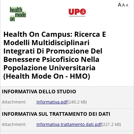
You are currently on page 1 of 26 of the survey titled Health On Campus: Ricerca
A
A
A
Health On Campus: Ricerca E
Modelli Multidisciplinari
Integrati Di Promozione Del
Benessere Psicofisico Nella
Popolazione Universitaria
(Health Mode On - HMO)
INFORMATIVA DELLO STUDIO
Attachment:
Informativa.pdf
(
240.2
kB)
INFORMATIVA SUL TRATTAMENTO DEI DATI
Attachment:
Informativa trattamento dati.pdf
(
221.2
kB)